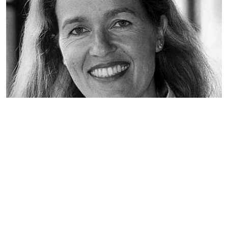
Aida
Sie zeigte sich liebend und leidenschaftlich, meisterte auch das hohe C im
Ausklang der „Nil-Arie“ mit Bravour
mehr